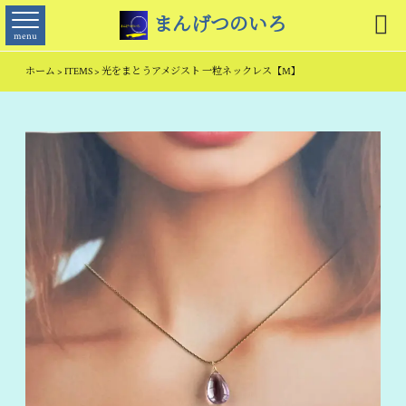

まんげつのいろ
menu
ホーム
>
ITEMS
>
光をまとうアメジスト 一粒ネックレス【M】