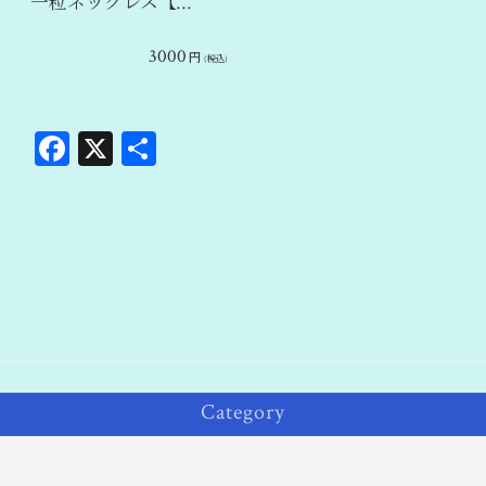
一粒ネックレス【…
3000
円
(税込)
Fa
X
共
ce
有
bo
ok
Category