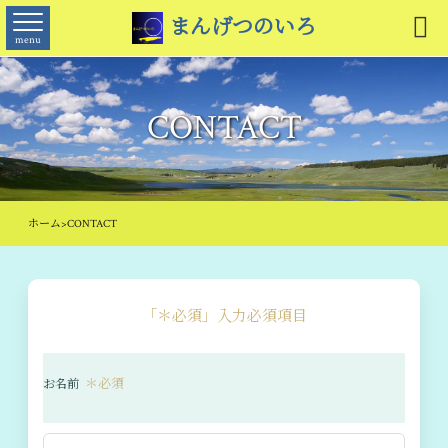

まんげつのいろ
menu
CONTACT
ホーム
>
CONTACT
「＊必須」入力必須項目
＊必須
お名前