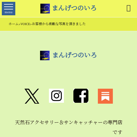

まんげつのいろ
menu
ホーム
>
VOICE
>
お客様から素敵な写真を頂きました
まんげつのいろ
天然石アクセサリー＆
サンキャッチャーの
専門店
です