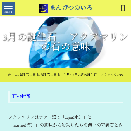

まんげつのいろ
menu
3月の誕生石 アクアマリン
の石の意味
ホーム
>
誕生石の意味
>
誕生石の意味 １月～4月
>
3月の誕生石 アクアマリンの石の
石の特徴
アクアマリンはラテン語の「aqua(水）」と
「marine(海）」の意味から船乗りたちの海上の守護石とさ