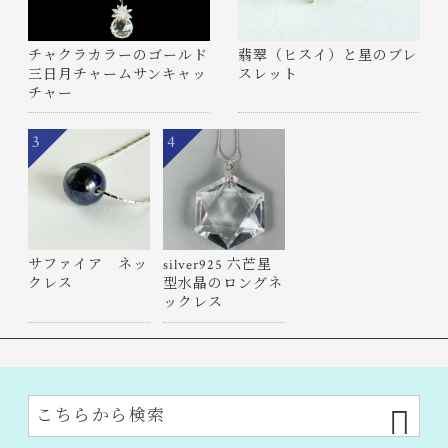
チャクラカラーのゴールド
翡翠（ヒスイ）と星のブレ
三日月チャームサンキャッ
スレット
チャー
3
4
サファイア ネッ
silver925 六芒星
クレス
型水晶のロングネ
ックレス