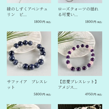
緑のしずくアベンチュ
ローズクォーツの揺れ
リン ピ…
る可愛い…
1800
1800
円
円
(税込)
(税込)
サファイア ブレスレ
【恋愛ブレスレット】
ット
アメジス…
5800
4950
円
円
(税込)
(税込)