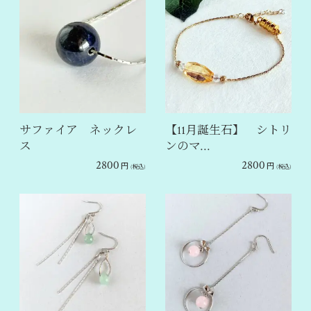
サファイア ネックレ
【11月誕生石】 シトリ
ス
ンのマ…
2800
2800
円
円
(税込)
(税込)