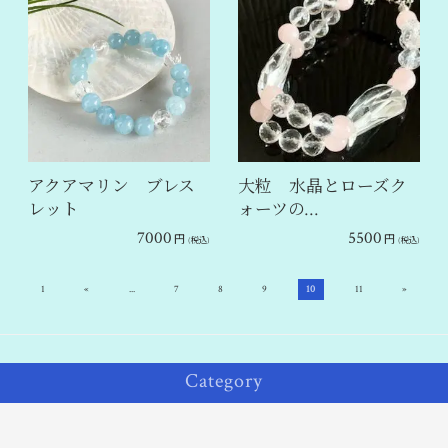
アクアマリン ブレス
大粒 水晶とローズク
レット
ォーツの…
7000
5500
円
円
(税込)
(税込)
«
»
1
...
7
8
9
10
11
Category