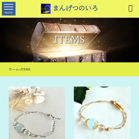

まんげつのいろ
menu
ITEMS
ホーム
>
ITEMS